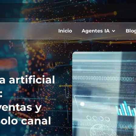
Inicio
Agentes IA
Blo
 artificial
:
ventas y
solo canal