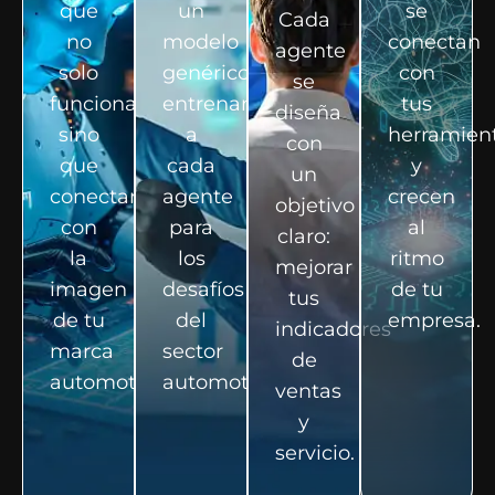
que
un
se
Cada
no
modelo
conectan
agente
solo
genérico;
con
se
funcionan,
entrenamos
tus
diseña
sino
a
herramien
con
que
cada
y
un
conectan
agente
crecen
objetivo
con
para
al
claro:
la
los
ritmo
mejorar
imagen
desafíos
de tu
tus
de tu
del
empresa.
indicadores
marca
sector
de
automotriz.
automotriz.
ventas
y
servicio.