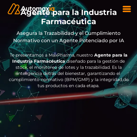
Agente para la Industria
Farmacéutica
Asegura la Trazabilidad y el Cumplimiento
Normativo con un Agente Potenciado por IA
Te presentamos a MaxPharma, nuestro
Agente para la
Industria Farmacéutica
diseñado para la gestión de
stock, el monitoreo de lotes y la trazabilidad. Es la
inteligencia detrás del bienestar, garantizando el
cumplimiento normativo (BPM/GMP) y la integridad de
tus productos en cada etapa.