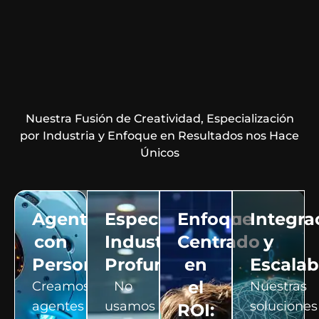
Nuestra Fusión de Creatividad, Especialización
por Industria y Enfoque en Resultados nos Hace
Únicos
Agentes
Especialización
Enfoque
Integra
con
Industrial
Centrado
y
Personalidad:
Profunda:
en
Escalab
el
Creamos
No
Nuestras
agentes
usamos
soluciones
ROI: