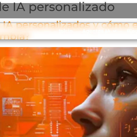
e IA personalizado
 IA personalizados y cómo 
Inicio
Agentes IA
Blo
ombia?